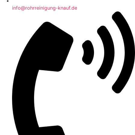
info@rohrreinigung-knauf.de