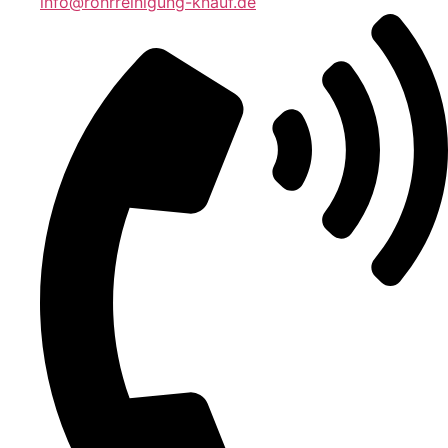
info@rohrreinigung-knauf.de