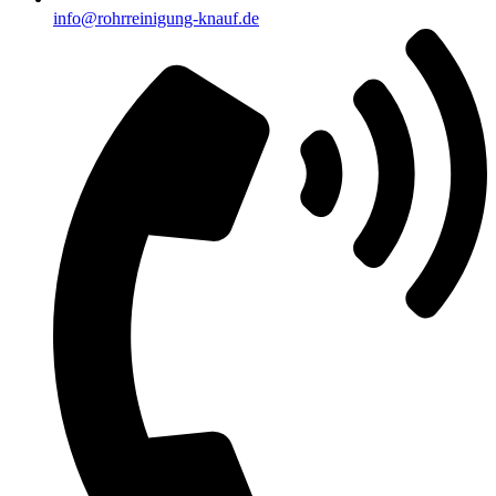
info@rohrreinigung-knauf.de