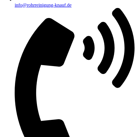
info@rohrreinigung-knauf.de