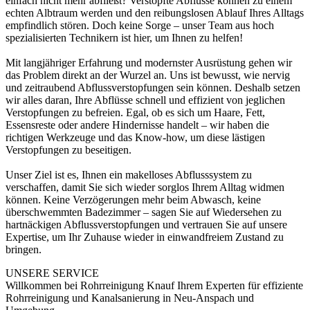
einfach nicht mehr abfließt? Verstopfte Abflüsse können zu einem
echten Albtraum werden und den reibungslosen Ablauf Ihres Alltags
empfindlich stören. Doch keine Sorge – unser Team aus hoch
spezialisierten Technikern ist hier, um Ihnen zu helfen!
Mit langjähriger Erfahrung und modernster Ausrüstung gehen wir
das Problem direkt an der Wurzel an. Uns ist bewusst, wie nervig
und zeitraubend Abflussverstopfungen sein können. Deshalb setzen
wir alles daran, Ihre Abflüsse schnell und effizient von jeglichen
Verstopfungen zu befreien. Egal, ob es sich um Haare, Fett,
Essensreste oder andere Hindernisse handelt – wir haben die
richtigen Werkzeuge und das Know-how, um diese lästigen
Verstopfungen zu beseitigen.
Unser Ziel ist es, Ihnen ein makelloses Abflusssystem zu
verschaffen, damit Sie sich wieder sorglos Ihrem Alltag widmen
können. Keine Verzögerungen mehr beim Abwasch, keine
überschwemmten Badezimmer – sagen Sie auf Wiedersehen zu
hartnäckigen Abflussverstopfungen und vertrauen Sie auf unsere
Expertise, um Ihr Zuhause wieder in einwandfreiem Zustand zu
bringen.
UNSERE SERVICE
Willkommen bei Rohrreinigung Knauf Ihrem Experten für effiziente
Rohrreinigung und Kanalsanierung in Neu-Anspach und