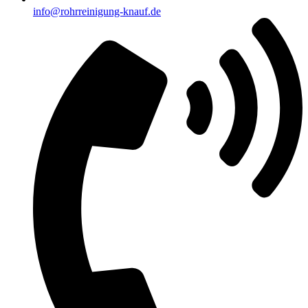
info@rohrreinigung-knauf.de