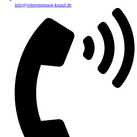
info@rohrreinigung-knauf.de