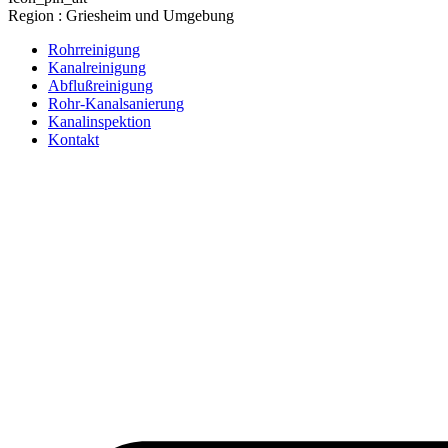
Region : Griesheim und Umgebung
Rohrreinigung
Kanalreinigung
Abflußreinigung
Rohr-Kanalsanierung
Kanalinspektion
Kontakt