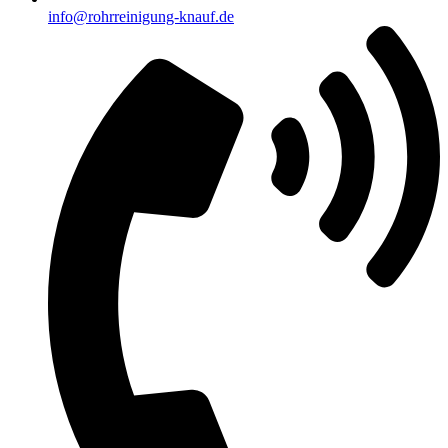
info@rohrreinigung-knauf.de