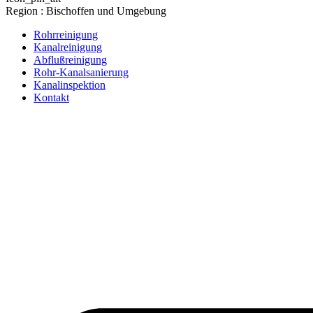
Region : Bischoffen und Umgebung
Rohrreinigung
Kanalreinigung
Abflußreinigung
Rohr-Kanalsanierung
Kanalinspektion
Kontakt