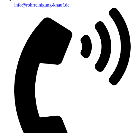
info@rohrreinigung-knauf.de