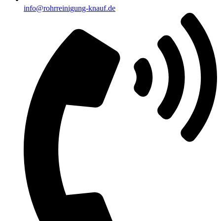
info@rohrreinigung-knauf.de