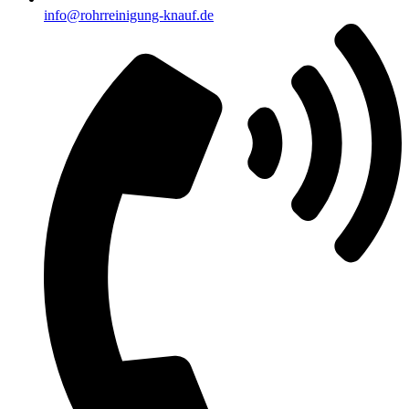
info@rohrreinigung-knauf.de