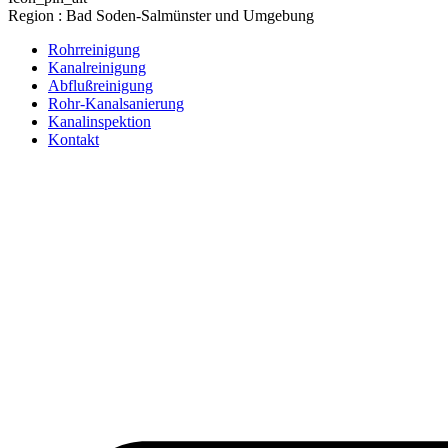
Region : Bad Soden-Salmünster und Umgebung
Rohrreinigung
Kanalreinigung
Abflußreinigung
Rohr-Kanalsanierung
Kanalinspektion
Kontakt